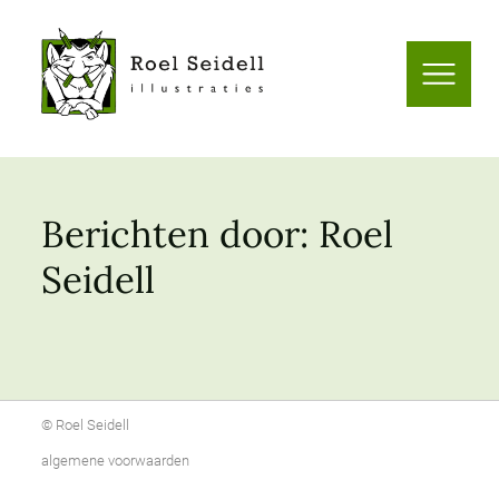
Roel
Seidell
Naar
-
menu
illustraties
Berichten door:
Roel
Seidell
©
Roel Seidell
algemene voorwaarden